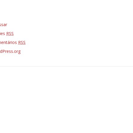
ssar
ries
RSS
entários
RSS
dPress.org