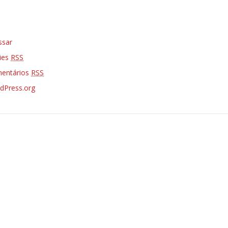
ssar
ries
RSS
entários
RSS
dPress.org